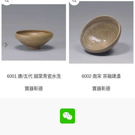
6001 唐/五代 越窯青瓷水洗
6002 南宋 茶釉建盞
寶器彰德
寶器彰德