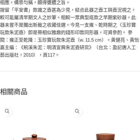
相應，構思勻稱，頗得甕體之旨。
按留「平安書」款識之壺甚為少見，結合此器之壺工與壺況視之，
較可能屬清早期文人之妙筆。相較一眾典型底款之早期紫砂器，此
器未嘗不是獨出新裁之收藏佳選。今見一支雍、乾時期之〈玉珍寶
玩款朱泥壺〉即是帶相似雅趣的錢形印款同形器，可資參酌。 參
閱：雍正至乾隆：玉珍寶玩款朱泥壺（w. 11.5 cm）。黃健亮、黃怡
嘉主編：《荊溪朱泥：明清宜興朱泥壺研究》（台北：盈記唐人工
藝出版社，2010），頁117。
相關商品