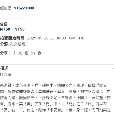
起拍價:
NT$
220.000
估價
NT$
0
~
NT$
0
拍賣開始時間:
2025-05-18 13:00:00 (GMT+8)
分類:
心之所嚮
分享：
描述
H 7cm
朱泥質，成色亮潔，鮮、穩居中，略顯啞光，肌理、褶皺浮於其
間。形屬矮體甕形壺：扁圓珠鈕，壓蓋，圓身，側視呈六邊形，中
腰寬而頸、腹同略窄，下接線圈足。單彎流，正圓耳。器底施「門
書」方印，其「書」字在「門」中，且「門」之二「日」尚以左
「安」右「平」代之，應作「平安書」。蓋、身一線，而口沿與足