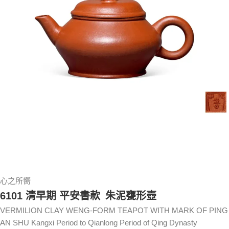
心之所嚮
6101 清早期 平安書款 朱泥甕形壺
VERMILION CLAY WENG-FORM TEAPOT WITH MARK OF PING
AN SHU Kangxi Period to Qianlong Period of Qing Dynasty