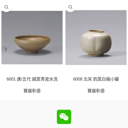
6001 唐/五代 越窯青瓷水洗
6008 北宋 鈞窯白釉小罐
寶器彰德
寶器彰德