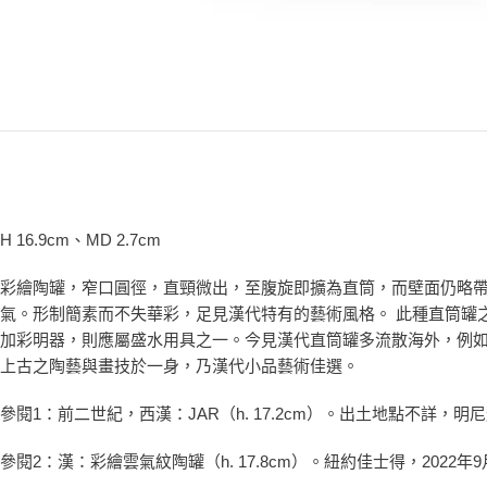
H 16.9cm、MD 2.7cm
彩繪陶罐，窄口圓徑，直頸微出，至腹旋即擴為直筒，而壁面仍略
氣。形制簡素而不失華彩，足見漢代特有的藝術風格。 此種直筒罐
加彩明器，則應屬盛水用具之一。今見漢代直筒罐多流散海外，例如美國明尼阿波
上古之陶藝與畫技於一身，乃漢代小品藝術佳選。
參閱1：前二世紀，西漢：JAR（h. 17.2cm）。出土地點不詳，
參閱2：漢：彩繪雲氣紋陶罐（h. 17.8cm）。紐約佳士得，2022年9