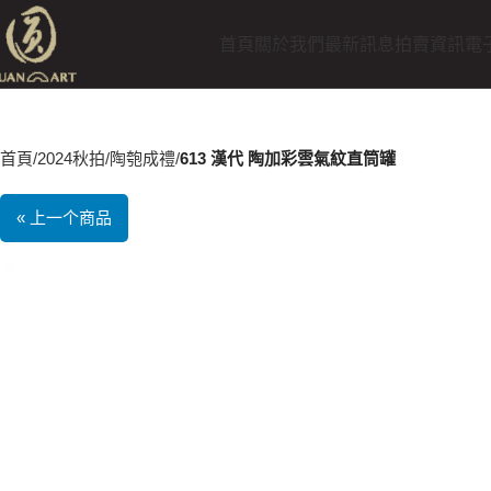
首頁
關於我們
最新訊息
拍賣資訊
電
首頁
2024秋拍
陶匏成禮
613 漢代 陶加彩雲氣紋直筒罐
« 上一个商品