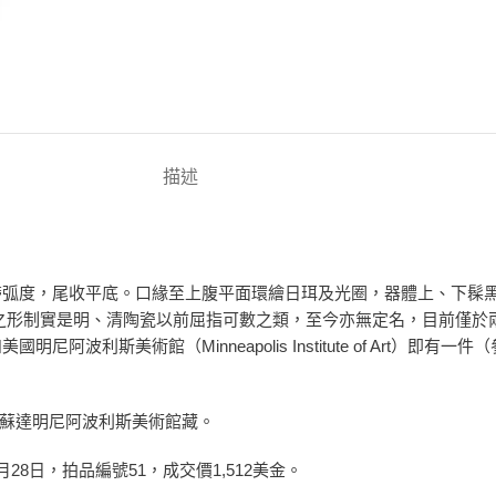
描述
帶弧度，尾收平底。口緣至上腹平面環繪日珥及光圈，器體上、下髹
之形制實是明、清陶瓷以前屈指可數之類，至今亦無定名，目前僅於
利斯美術館（Minneapolis Institute of Art）即
明尼蘇達明尼阿波利斯美術館藏。
月28日，拍品編號51，成交價1,512美金。