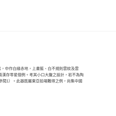
黑，中作白緣赤地，上畫藍、白不規則雲紋及雲
兩漢存零星個例。考其小口大腹之設計，若不為陶
有一件（參閱1）。此器既屬東亞拍場難得之例，尚集中國