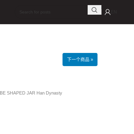
EN
下一个商品 »
E SHAPED JAR Han Dynasty