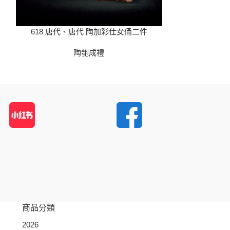
618 唐代、唐代 陶加彩仕女俑二件
619 唐
陶匏成禮
商品分類
2026