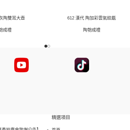
代 灰陶雙耳大壺
612 漢代 陶加彩雲氣紋甗
匏成禮
陶匏成禮
精選項目
 夏季拍賣會致謝公告】
首頁