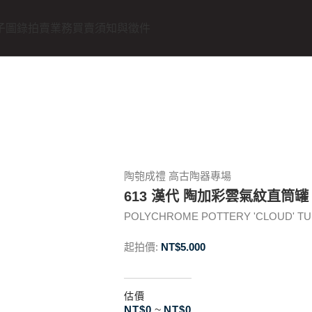
子圖錄
拍賣業務
買賣須知與徵件
陶匏成禮 高古陶器專場
613 漢代 陶加彩雲氣紋直筒罐
POLYCHROME POTTERY 'CLOUD' TUB
起拍價:
NT$
5.000
估價
NT$
0
~
NT$
0