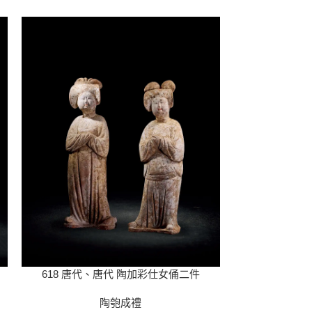
618 唐代、唐代 陶加彩仕女俑二件
619 唐
陶匏成禮