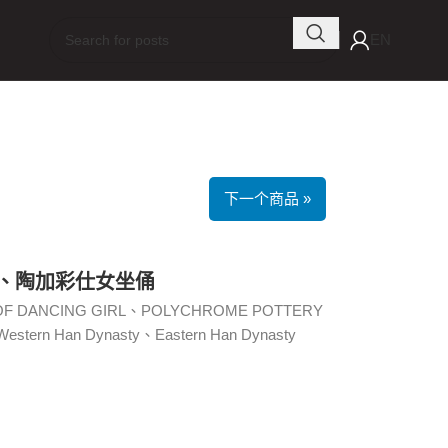
EN
下一个商品 »
俑、陶加彩仕女坐俑
OF DANCING GIRL、POLYCHROME POTTERY
stern Han Dynasty、Eastern Han Dynasty