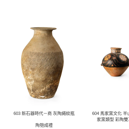
603 新石器時代－商 灰陶繩紋瓶
604 馬家窯文化 
家窯類型 彩陶
陶匏成禮