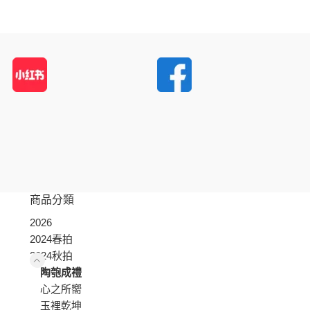
商品分類
2026
2024春拍
2024秋拍
陶匏成禮
心之所嚮
玉裡乾坤