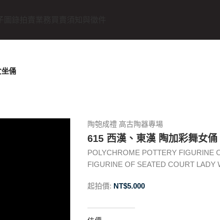
子圖錄
拍賣業務
買賣須知與徵件
女坐俑
陶匏成禮 高古陶器專場
615 西漢、東漢 陶加彩舞女
POLYCHROME POTTERY FIGURINE 
FIGURINE OF SEATED COURT LADY We
起拍價:
NT$
5.000