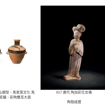
半山類型、馬家窯文化 馬
617 唐代 陶加彩仕女俑
雙耳罐、彩陶雙耳大壺
陶匏成禮