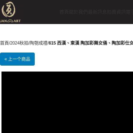
首頁
關於我們
最新訊息
拍賣資訊
電
首頁
2024秋拍
陶匏成禮
615 西漢、東漢 陶加彩舞女俑、陶加彩仕
« 上一个商品