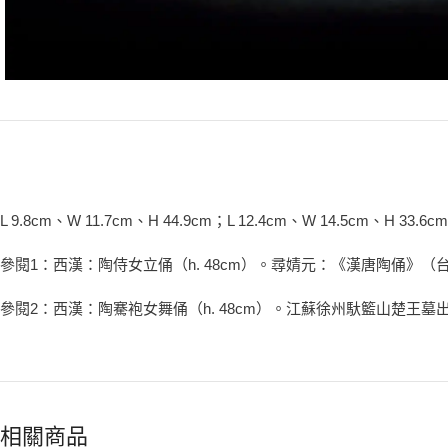
L 9.8cm、W 11.7cm、H 44.9cm；L 12.4cm、W 14.5cm、H 33.6cm
參閱1：西漢：陶侍女立俑（h. 48cm）。尋婧元：《漢唐陶俑》（台
參閱2：西漢：陶騫袍女舞俑（h. 48cm）。江蘇徐州馱籃山楚王
相關商品