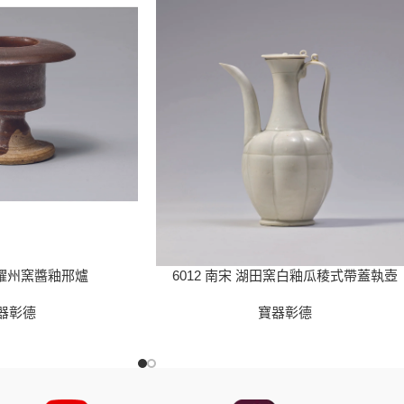
代 耀州窯醬釉邢爐
6012 南宋 湖田窯白釉瓜稜式帶蓋執壺
器彰德
寶器彰德