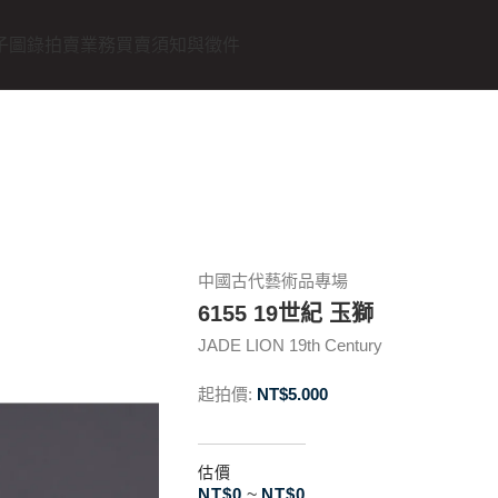
子圖錄
拍賣業務
買賣須知與徵件
中國古代藝術品專場
6155 19世紀 玉獅
JADE LION 19th Century
起拍價:
NT$
5.000
估價
NT$
0
~
NT$
0