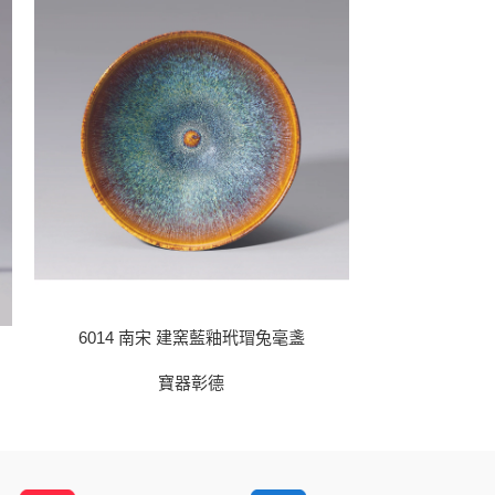
6014 南宋 建窯藍釉玳瑁兔毫盞
6015 宋代 
寶器彰德