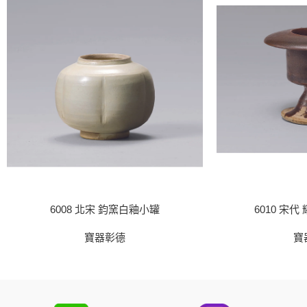
6008 北宋 鈞窯白釉小罐
6010 宋
寶器彰德
寶