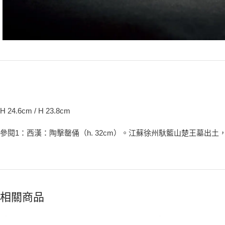
H 24.6cm / H 23.8cm
參閱1：西漢：陶擊罄俑（h. 32cm）。江蘇徐州馱籃山楚王墓出土
相關商品