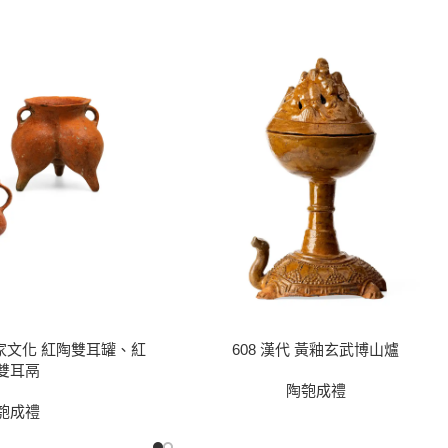
齊家文化 紅陶雙耳罐、紅
608 漢代 黃釉玄武博山爐
雙耳鬲
陶匏成禮
匏成禮