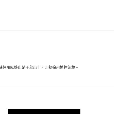
。江蘇徐州馱籃山楚王墓出土，江蘇徐州博物館藏。