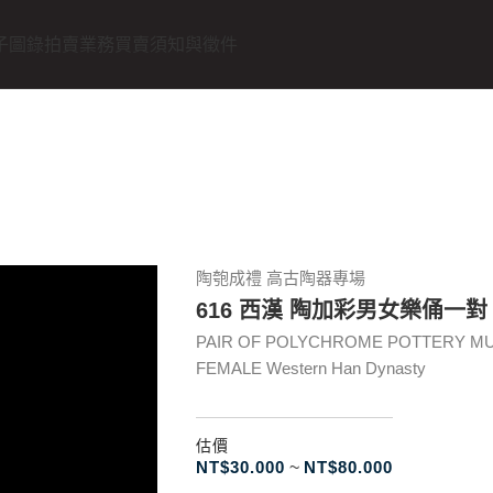
子圖錄
拍賣業務
買賣須知與徵件
陶匏成禮 高古陶器專場
616 西漢 陶加彩男女樂俑一對
PAIR OF POLYCHROME POTTERY MUS
FEMALE Western Han Dynasty
估價
NT$
30.000
~
NT$
80.000