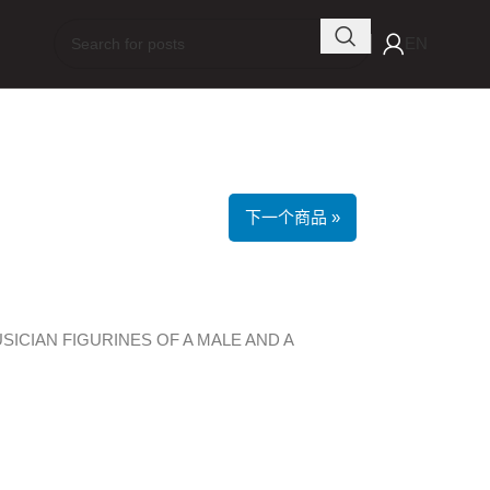
EN
下一个商品 »
ICIAN FIGURINES OF A MALE AND A