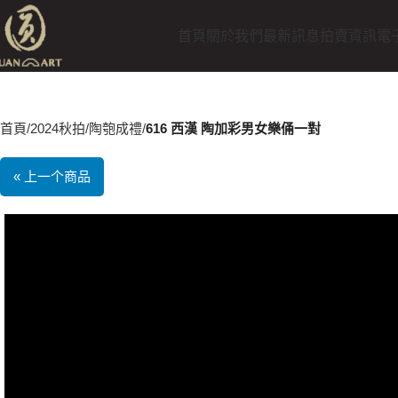
首頁
關於我們
最新訊息
拍賣資訊
電
首頁
2024秋拍
陶匏成禮
616 西漢 陶加彩男女樂俑一對
« 上一个商品