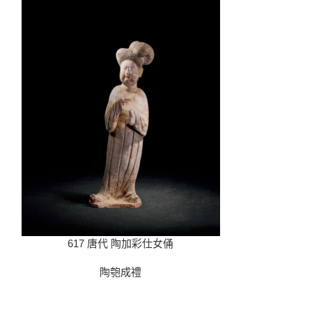
617 唐代 陶加彩仕女俑
618 唐代
陶匏成禮