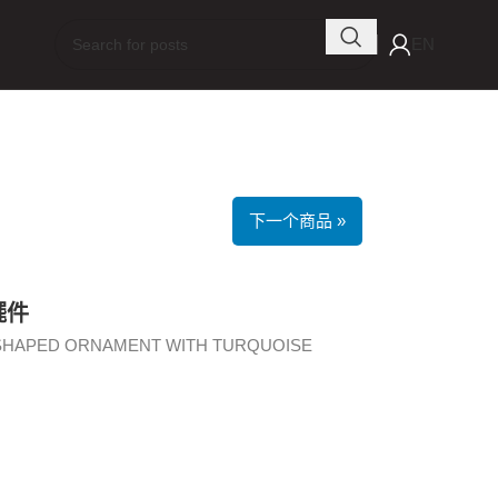
EN
下一个商品 »
擺件
-SHAPED ORNAMENT WITH TURQUOISE