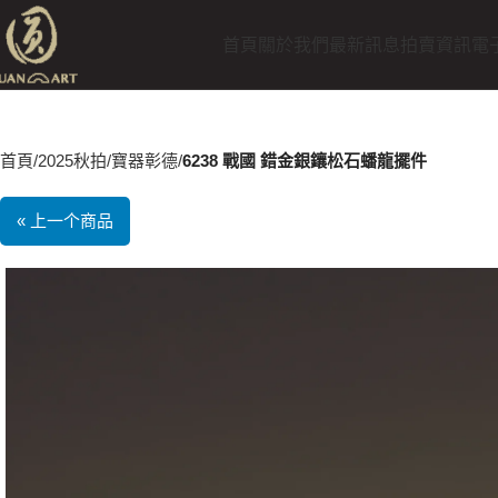
首頁
關於我們
最新訊息
拍賣資訊
電
首頁
2025秋拍
寶器彰德
6238 戰國 錯金銀鑲松石蟠龍擺件
« 上一个商品