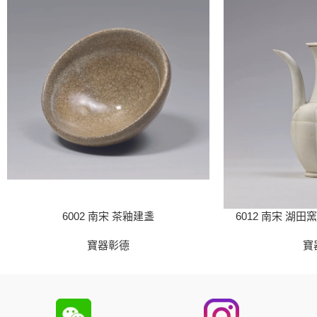
6002 南宋 茶釉建盞
6012 南宋 湖
寶器彰德
寶