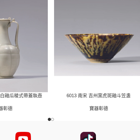
田窯白釉瓜稜式帶蓋執壺
6013 南宋 吉州窯虎斑釉斗笠盞
器彰德
寶器彰德