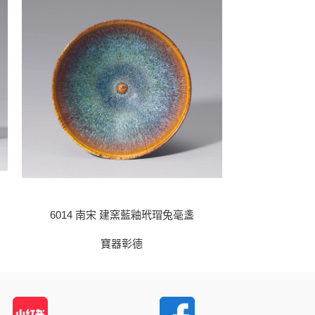
6014 南宋 建窯藍釉玳瑁兔毫盞
6017 商晚期
寶器彰德