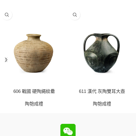
606 戰國 硬陶繩紋罍
611 漢代 灰陶雙耳大壺
陶匏成禮
陶匏成禮