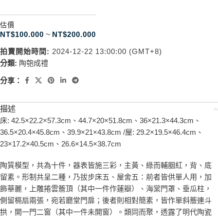
估價
NT$
100.000
~
NT$
200.000
拍賣開始時間:
2024-12-22 13:00:00 (GMT+8)
分類:
陶匏成禮
分享：
描述
床: 42.5×22.2×57.3cm、44.7×20×51.8cm、36×21.3×44.3cm、
36.5×20.4×45.8cm、39.9×21×43.8cm /屋: 29.2×19.5×46.4cm、
23×17.2×40.5cm、26.6×14.5×38.7cm
陶質模型，共為十件，器表皆施三彩，主黃、綠而輔胭紅，背、底
留素。形制共呈二種，乃拔步床五、屋舍五：前者皆供單人用，加
飾華麗，上雕捲雲簷頂（其中一件作蓮瓣）、海棠門罩、垂瓜柱，
側留槅扇兩張，宛若廳堂門扉；後者則相對簡素，皆作單斜簷連斗
拱，開一門二窗（其中一件未開窗）。類同而聚，透露了明代陶瓷