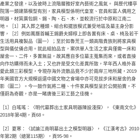
產業之發達，以及彼時上流階層雅好室內藝術之風氣。 與歷代樓亭
院落一類建築模型有別，家具模型係明代皇室、官員和富人偶用之
明器，材質廣包銅、錫、陶、石、木，並較流行於中原和江南二
地。［1］其入葬之種類、組合和擺放模式兼受地區及墓主身分影
響，［2］例如萬曆首輔王錫爵夫婦椁上即各置有床、桌、椅及若干
生活用具複製品（圖一）；至於如魯荒王一類高階貴族則將家具模
型與儀仗俑合用。就此組拍品言，案供單人生活之家具僅需一床和
屋舍一、二件，多置無益，故其應自多位墓主蒐集而來，或者直接
向作坊購得而未入土；又也許是受文化差異所致，早年西人格外喜
愛此類三彩模型，令現存海外流散品竟不少於兩岸三地所藏，2019
年美國官方大規模返還中國文物之會場中亦可見拔步床和屋舍的身
影（圖二）。今一鼓作氣將二種、十件家具模型呈於公開拍賣，不
僅蔚為奇觀，亦是一睹唐後三彩工藝之佳機。
［1］白瑤瑤：〈明代墓葬出土家具明器陳設淺探〉，《東南文化》
2018年第4期，頁68。
［2］夏寒：〈試論江南明墓出土之模型明器〉，《江漢考古》2010
年第2期（總第115期），頁95-98。