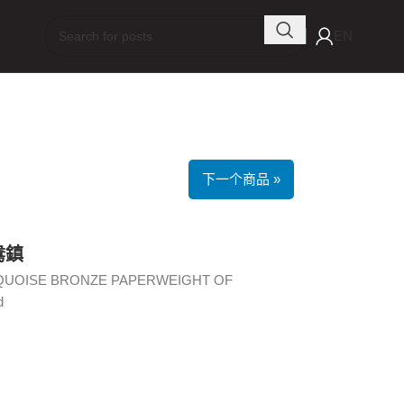
EN
下一个商品 »
鴦鎮
RQUOISE BRONZE PAPERWEIGHT OF
d