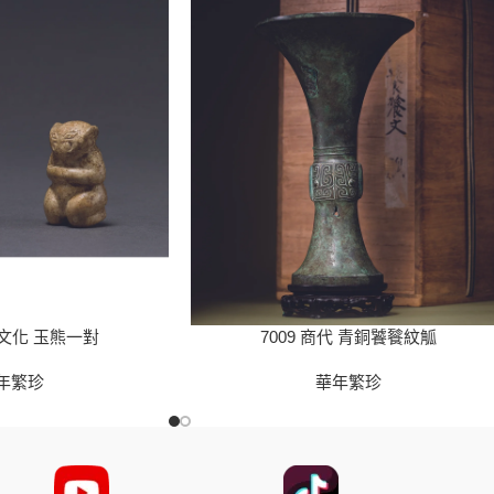
山文化 玉熊一對
7009 商代 青銅饕餮紋觚
年繁珍
華年繁珍