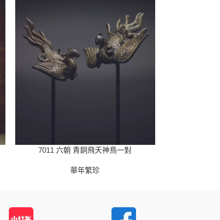
7011 六朝 青銅飛天神鳥一對
701
華年繁珍