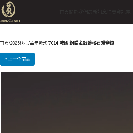
首頁
關於我們
最新訊息
拍賣資訊
電
首頁
2025秋拍
華年繁珍
7014 戰國 銅錯金銀鑲松石鴛鴦鎮
« 上一个商品