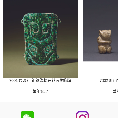
7001 夏晚期 銅鑲綠松石獸面紋飾牌
7002 紅
華年繁珍
華