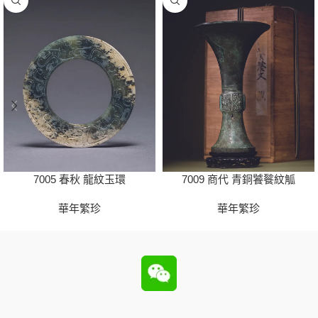
7005 春秋 龍紋玉環
7009 商代 青銅饕餮紋觚
華年繁珍
華年繁珍