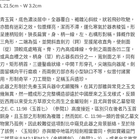
L 21.5cm、W 3.2cm
青玉質，底色濃淡居中，全器覆白、褐雜沁斜紋，狀若飛砂吹馳，
亦酷有迷彩之效。包漿輝亮，潔而不滯，運化寒氣於器表稜弧。形
呈連柄短劍，狹長扁實，身、柄一線，左、右構形對稱。鋒概作銳
三角形，二端為弧，並開斜直劍刃（鍔）至援尾收直角，使劍面
（從）頂較底處略寬。脊、刃內高成峰線，令劍之兩面各凹二窪，
或具血槽之效。柄身（莖）約占器長四分之一，寬劍面之半，同有
刃。矩形柄首，三邊鑿齒狀緣，中開Ｔ形穿孔，尖端指向器尾。劍
面留橫向平行磨痕，而兩側刃部亦有小型缺口不等，似曾付諸實
用。形制奇罕，刀工簡勁，足稱玉兵遺珍。
此器之形制於先秦玉質兵器中尤顯獨殊，在其刃部雖與常見之玉戈
幾無異，然一體成形之完整構造卻遠於中國歷來之玉戈樣式，反類
近西周以來受北方草原文化而生之金屬短劍，且尤與曾侯乙墓發現
之E. C. 11:98〈玉首匕〉（參閱1）高度接近，區別只在後者乃玉首
銅身，且玉部之形制較為複雜；然而如E. C. 11:98一類的曾侯乙墓文
物實乃孤例，因此較難從這項對比中窺見此器之背景脈絡。至於除
了該例，〈玉短劍〉亦與關中地區的短劍相當雷同，例如寶雞益門
二號墓出土M2:1和M2:2〈金柄鐵劍〉（參閱2、3），或者台北故宮