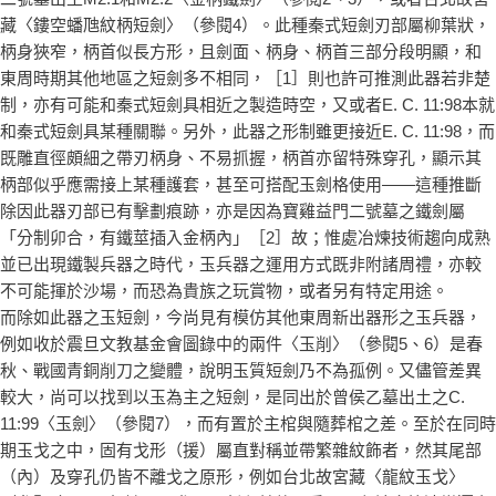
藏〈鏤空蟠虺紋柄短劍〉（參閱4）。此種秦式短劍刃部屬柳葉狀，
柄身狹窄，柄首似長方形，且劍面、柄身、柄首三部分段明顯，和
東周時期其他地區之短劍多不相同，［1］則也許可推測此器若非楚
制，亦有可能和秦式短劍具相近之製造時空，又或者E. C. 11:98本就
和秦式短劍具某種關聯。另外，此器之形制雖更接近E. C. 11:98，而
既雕直徑頗細之帶刃柄身、不易抓握，柄首亦留特殊穿孔，顯示其
柄部似乎應需接上某種護套，甚至可搭配玉劍格使用——這種推斷
除因此器刃部已有擊劃痕跡，亦是因為寶雞益門二號墓之鐵劍屬
「分制卯合，有鐵莖插入金柄內」［2］故；惟處冶煉技術趨向成熟
並已出現鐵製兵器之時代，玉兵器之運用方式既非附諸周禮，亦較
不可能揮於沙場，而恐為貴族之玩賞物，或者另有特定用途。
而除如此器之玉短劍，今尚見有模仿其他東周新出器形之玉兵器，
例如收於震旦文教基金會圖錄中的兩件〈玉削〉（參閱5、6）是春
秋、戰國青銅削刀之變體，說明玉質短劍乃不為孤例。又儘管差異
較大，尚可以找到以玉為主之短劍，是同出於曾侯乙墓出土之C.
11:99〈玉劍〉（參閱7），而有置於主棺與隨葬棺之差。至於在同時
期玉戈之中，固有戈形（援）屬直對稱並帶繁雜紋飾者，然其尾部
（內）及穿孔仍皆不離戈之原形，例如台北故宮藏〈龍紋玉戈〉