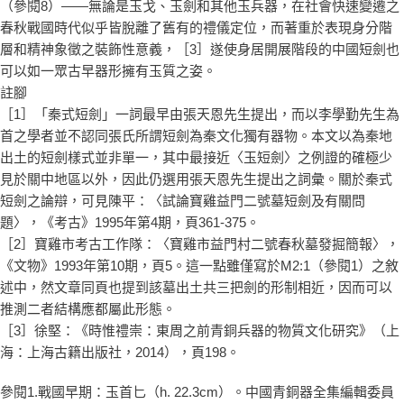
（參閱8）——無論是玉戈、玉劍和其他玉兵器，在社會快速變遷之
春秋戰國時代似乎皆脫離了舊有的禮儀定位，而著重於表現身分階
層和精神象徵之裝飾性意義，［3］遂使身居開展階段的中國短劍也
可以如一眾古早器形擁有玉質之姿。
註腳
［1］「秦式短劍」一詞最早由張天恩先生提出，而以李學勤先生為
首之學者並不認同張氏所謂短劍為秦文化獨有器物。本文以為秦地
出土的短劍樣式並非單一，其中最接近〈玉短劍〉之例證的確極少
見於關中地區以外，因此仍選用張天恩先生提出之詞彙。關於秦式
短劍之論辯，可見陳平：〈試論寶雞益門二號墓短劍及有關問
題〉，《考古》1995年第4期，頁361-375。
［2］寶雞市考古工作隊：〈寶雞市益門村二號春秋墓發掘簡報〉，
《文物》1993年第10期，頁5。這一點雖僅寫於M2:1（參閱1）之敘
述中，然文章同頁也提到該墓出土共三把劍的形制相近，因而可以
推測二者結構應都屬此形態。
［3］徐堅：《時惟禮崇：東周之前青銅兵器的物質文化研究》（上
海：上海古籍出版社，2014），頁198。
參閱1.戰國早期：玉首匕（h. 22.3cm）。中國青銅器全集編輯委員