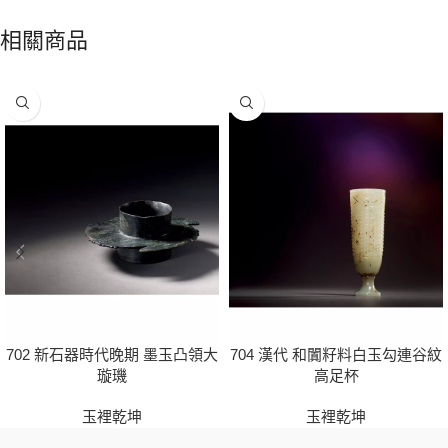
相關商品
702 新石器時代晚期 墨玉凸領大
704 漢代 和闐籽料白玉勾連谷紋
璇璣
高足杯
玉裡乾坤
玉裡乾坤