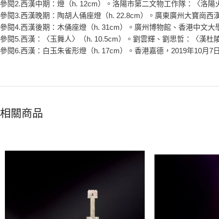
參閱2.西漢中期：燈（h. 12cm）。洛陽市第二文物工作隊：〈洛陽
參閱3.西漢晚期：陶胡人俑座燈（h. 22.8cm）。廣東廣州大寶
參閱4.西漢後期：木俑座燈（h. 31cm）。廣州博物館、香港中文
參閱5.西漢：〈玉舞人〉（h. 10.5cm）。劉雲輝、劉思哲：〈漢
參閱6.西漢：白玉朱雀形燈（h. 17cm）。香港嘉德，2019年10月7日
相關商品