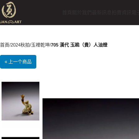
首頁
關於我們
最新訊息
拍賣資訊
電
首頁
2024秋拍
玉裡乾坤
705 漢代 玉跪（貴）人油燈
« 上一个商品