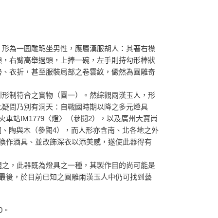
。形為一圓雕跪坐男性，應屬漢服胡人：其著右襟
顯，右臂高舉過頭，上捧一碗，左手則持勾形棒狀
勢、衣折，甚至服裝局部之卷雲紋，儼然為圓雕奇
到形制符合之實物（圖一）。然綜觀兩漢玉人，形
此疑問乃別有洞天：自戰國時期以降之多元燈具
站IM1779〈燈〉（參閱2），以及廣州大寶崗
銅、陶與木（參閱4），而人形亦含南、北各地之外
換作酒具、並改飾深衣以添美感，遂使此器得有
視之，此器既為燈具之一種，其製作目的尚可能是
最後，於目前已知之圓雕兩漢玉人中仍可找到藝
0。