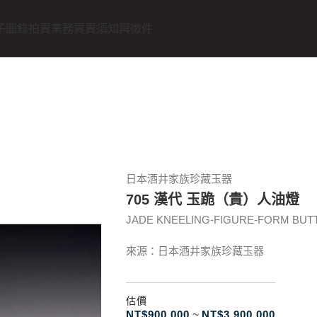
子圖錄
拍賣業務
買賣須知與徵件
日本酒井家族珍藏玉器
705 漢代 玉跪（貴）人油燈
JADE KNEELING-FIGURE-FORM BUTT
來源：日本酒井家族珍藏玉器
估價
NT$
900.000
~
NT$
3.900.000