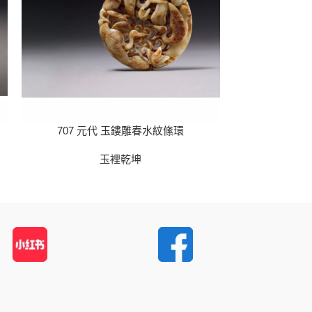
707 元代 玉鏤雕春水紋絛環
709 戰國 
玉裡乾坤