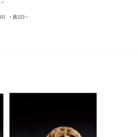
2。
3），頁223。