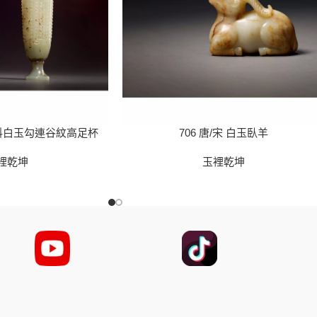
籽料白玉勾連谷紋高足杯
706 唐/宋 白玉臥羊
裡乾坤
玉裡乾坤