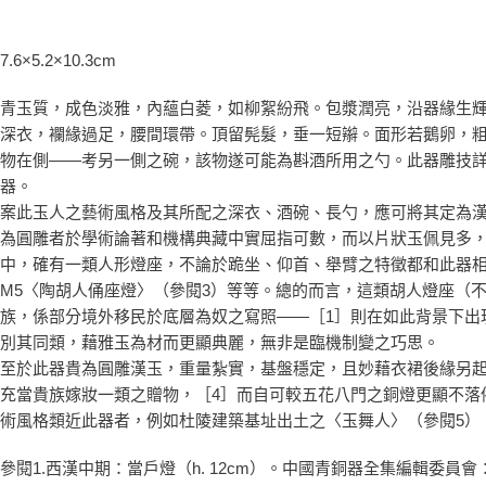
7.6×5.2×10.3cm
青玉質，成色淡雅，內蘊白菱，如柳絮紛飛。包漿潤亮，沿器緣生
深衣，襴緣過足，腰間環帶。頂留髡髮，垂一短辮。面形若鵝卵，
物在側——考另一側之碗，該物遂可能為斟酒所用之勺。此器雕技
器。
案此玉人之藝術風格及其所配之深衣、酒碗、長勺，應可將其定為
為圓雕者於學術論著和機構典藏中實屈指可數，而以片狀玉佩見多
中，確有一類人形燈座，不論於跪坐、仰首、舉臂之特徵都和此器相合
M5〈陶胡人俑座燈〉（參閱3）等等。總的而言，這類胡人燈座（
族，係部分境外移民於底層為奴之寫照——［1］則在如此背景下出
別其同類，藉雅玉為材而更顯典麗，無非是臨機制變之巧思。
至於此器貴為圓雕漢玉，重量紮實，基盤穩定，且妙藉衣裙後緣另
充當貴族嫁妝一類之贈物，［4］而自可較五花八門之銅燈更顯不落
術風格類近此器者，例如杜陵建築基址出土之〈玉舞人〉（參閱5）
參閱1.西漢中期：當戶燈（h. 12cm）。中國青銅器全集編輯委員