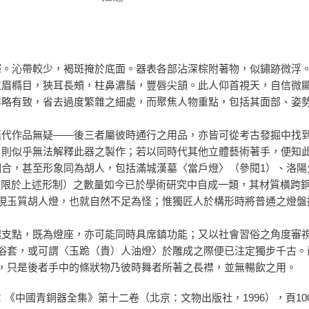
輝。沁帶較少，褐斑掩於底面。器表各部沾深棕附著物，似鏽跡微浮
粗眉橢目，狹耳長頰，柱鼻濃鬚，豐唇尖頷。此人仰首視天，自信微
詳略有致，省去過度繁雜之細處，而聚焦人物重點，包括其面部、姿
漢代作品無疑——後三者屬彼時通行之用品，亦皆可從考古發掘中找
，則似乎無法解釋此器之製作；若以同時代其他立體藝術著手，便知
，甚至形象同為胡人，包括滿城漢墓〈當戶燈〉（參閱1）、洛陽火車
不限於上述形制）之數量如今已於學術研究中自成一類，其材質橫跨
現玉質胡人燈，也就自然不足為怪；惟獨匠人於構形時將普通之燈盤
起支點，既為燈座，亦可能同時具席鎮功能；又以社會習俗之角度審
俗套，或可謂〈玉跪（貴）人油燈〉於雕成之際便已注定獨步千古。
，只是後者手中的條狀物乃彼時舞者所著之長襟，並無暢飲之用。
會：《中國青銅器全集》第十二卷（北京：文物出版社，1996），頁10