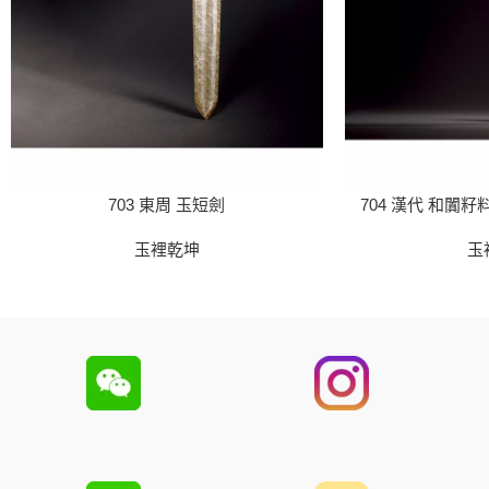
703 東周 玉短劍
704 漢代 和闐
玉裡乾坤
玉