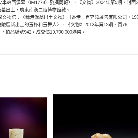
火車站西漢墓（IM1779）發掘簡報〉，《文物》2004年第9期，封面
崗西漢墓出土，廣東南漢二陵博物館藏。
大學文物館：《穗港漢墓出土文物》（香港：百奔濤廣告有限公司，198
杜陵陵區新出土的玉杯和玉舞人〉，《文物》2012年第12期，頁76。
，拍品編號942，成交價19,700,000港幣。