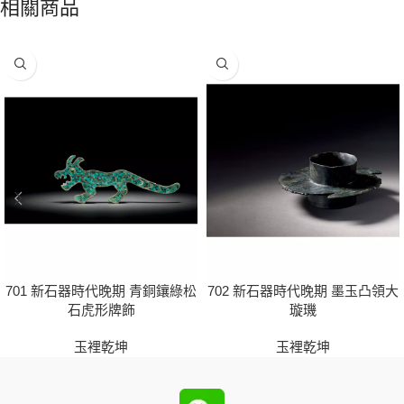
相關商品
701 新石器時代晚期 青銅鑲綠松
702 新石器時代晚期 墨玉凸領大
石虎形牌飾
璇璣
玉裡乾坤
玉裡乾坤