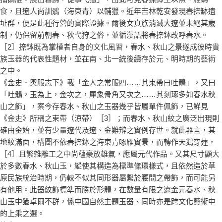
食，且遼人尚訓鶻（海東青）以輔獵。近年吉林乾安發現春捺缽遺
址群，便是此種行營的實際證據。爾後女真族消滅大遼並未絕其歲
制，仍保留前朝春、秋弋狩之俗，並循漢語將春捺鉢改呼春水。
［2］捺鉢既為掌權者自身的文化風習，春水、秋山之景遂成彼時貴
族玉器的代表性題材，並在南、北一統後續存於元、明時期的藝術
之中。
《金史．輿服志下》載「金人之常服四……其束帶曰吐鶻」，又曰
「吐鶻，玉為上，金次之，犀象骨角又次之……其刻琢多如春水秋
山之飾」，案今存春水、秋山之玉器幾乎皆屬單件佩飾，已鮮見
《金史》所稱之束帶（涼帶）［3］；而春水、秋山紋之廣泛出現則
確由金始，並有少量遼代及遼、金難辨之實例存世。就此器言，其
地紋滿面，構圖不依春捺鉢之海東青啄雁實景，而轉作天鵝穿蓮，
［4］且繁雜雕工之中尚蘊豪放雄氣，應屬元代作品。又其尺寸顯大
於多數春水、秋山玉，縱使其構造為標準絛環樣式，且依然造於草
原民族統治時期，仍較不似其同形器屬繫於腰間之帶飾，而可能另
有他用。此器紋飾標準而勝於形體，在數量有限之遼金元春水、秋
山玉中猶卓爾不群，係中國自然主題玉器、同時亦是跨文化藝術中
的上乘之選。