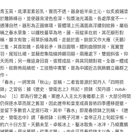
青玉質，底澤潔素若乳，實而不透。器身逾半染土沁，似炙痕鋪塗
於雕飾峰谷，並使器背浸色愈深。包漿油光滿盈，各處厚度不一，
通薄自然。器形為正圓絛環，管體環上托滿面高浮鏤刻紋飾，屬俗
稱之春水景象：以纏枝蔓草為地，蓮、荷綻承在前，其花瓣形對
稱，層次有致；荷葉折緣為橢，走脈於面。餘部又作大雁（天鵝）
三隻，其首如錐，長喙若矛，珠目圓顎。體則曲頸拱背，寬翼豐
羽，尾短比裙，並藉密集陰線誇顯羽翮。兩雁處下，雙翅斜張，仰
天而飛；另一雁返身回首，張臂成扇，與其同類對視。全器一體成
形，紋飾佈局縝密，工技簡中寓繁，是為中國近古佩飾鶴立雞群之
作。
「春水」一詞常與「秋山」並稱，二者皆是源於契丹人「四時捺
鉢」之習俗：據《遼史．營衛志上》所記，捺鉢（契丹語：nutuk-
ba）［1］即為行營之義，案遼人入主北方後雖都上京，大部分時間
仍保逐水草而居之舊習，因此遼帝和皇室成員皆依四季遷移遊獵，
並留下多數官人定居行政，其中「春水」即是春捺鉢之別稱。《遼
史．營衛志中》謂「春捺缽：曰鴨子河濼。皇帝正月上旬起牙帳，
約六十曰方至。天鵝未至，卓帳冰上，鑿冰取魚。冰泮，乃縱鷹鶻
捕鵝雁。晨出暮歸，從事弋獵」，由此可見春捺鉢主以魚、雁為