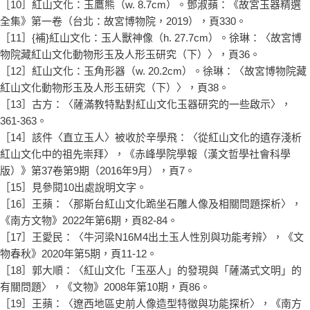
［10］紅山文化：玉鷹熊（w. 8.7cm）。鄧淑蘋：《故宮玉器精選
全集》第一卷（台北：故宮博物院，2019），頁330。
［11］{補}紅山文化：玉人獸神像（h. 27.7cm）。徐琳：〈故宮博
物院藏紅山文化動物形玉及人形玉研究（下）〉，頁36。
［12］紅山文化：玉角形器（w. 20.2cm）。徐琳：〈故宮博物院藏
紅山文化動物形玉及人形玉研究（下）〉，頁38。
［13］古方：〈薩滿教特點對紅山文化玉器研究的一些啟示〉，
361-363。
［14］該件〈直立玉人〉被收於辛學飛：〈從紅山文化的遺存淺析
紅山文化中的祖先崇拜〉，《赤峰學院學報（漢文哲學社會科學
版）》第37卷第9期（2016年9月），頁7。
［15］見參閱10出處說明文字。
［16］王蘋：〈那斯台紅山文化跪坐石雕人像及相關問題探析〉，
《南方文物》2022年第6期，頁82-84。
［17］王愛民：〈牛河梁N16M4出土玉人性別與功能考辨〉，《文
物春秋》2020年第5期，頁11-12。
［18］郭大順：〈紅山文化「玉巫人」的發現與「薩滿式文明」的
有關問題〉，《文物》2008年第10期，頁86。
［19］王蘋：〈遼西地區史前人像造型特徵與功能探析〉，《南方