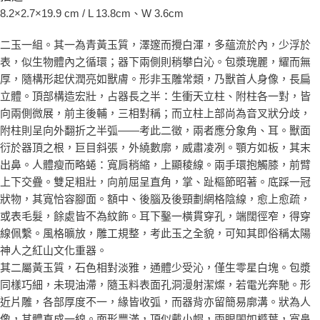
8.2×2.7×19.9 cm / L 13.8cm、W 3.6cm
二玉一組。其一為青黃玉質，澤邃而攪白渾，多蘊流於內，少浮於
表，似生物體內之循環；器下兩側則稍攀白沁。包漿瑰麗，耀而無
厚，隨構形起伏潤亮如獸膚。形非玉雕常類，乃獸首人身像，長扁
立體。頂部構造宏壯，占器長之半：生衝天立柱、附柱各一對，皆
向兩側微展，前主後輔，三相對稱；而立柱上部尚為音叉狀分歧，
附柱則呈向外翻折之半弧——考此二徵，兩者應分象角、耳。獸面
衍於器頂之根，巨目斜張，外繞數廓，威肅凌冽。顎方如板，其末
出鼻。人體瘦而略蜷：寬肩稍縮，上顯稜線。兩手環抱觸膝，前臂
上下交疊。雙足粗壯，向前屈呈直角，掌、趾樞節昭著。底踩一冠
狀物，其寬恰容腳面。額中、後腦及後頸劃網格陰線，愈上愈疏，
或表毛髮，餘處皆不為紋飾。耳下鑿一橫貫穿孔，端闊徑窄，得穿
線佩繫。風格曠放，雕工規整，考此玉之全貌，可知其即俗稱太陽
神人之紅山文化重器。
其二屬黃玉質，石色相對淡雅，通體少受沁，僅生零星白塊。包漿
同樣巧細，未現油滯，隨玉料表面孔洞漫射潔燦，若電光奔馳。形
近片雕，各部厚度不一，緣皆收弧，而器背亦留簡易廓溝。狀為人
像，其體直成一線。面形豐滿，頂似戴小帽，兩眼闔如橢葉，寬鼻