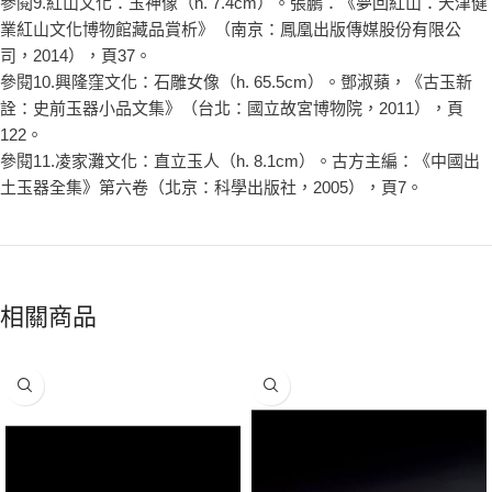
參閱9.紅山文化：玉神像（h. 7.4cm）。張鵬：《夢回紅山：天津健
業紅山文化博物館藏品賞析》（南京：鳳凰出版傳媒股份有限公
司，2014），頁37。
參閱10.興隆窪文化：石雕女像（h. 65.5cm）。鄧淑蘋，《古玉新
詮：史前玉器小品文集》（台北：國立故宮博物院，2011），頁
122。
參閱11.凌家灘文化：直立玉人（h. 8.1cm）。古方主編：《中國出
土玉器全集》第六卷（北京：科學出版社，2005），頁7。
相關商品