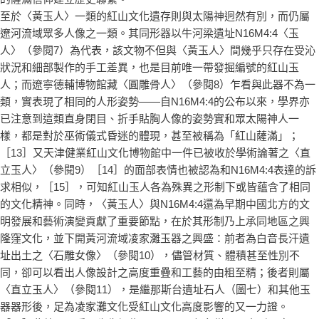
至於〈黃玉人〉一類的紅山文化遺存則與太陽神迥然有別，而仍屬
遼河流域眾多人像之一類。其同形器以牛河梁遺址N16M4:4〈玉
人〉（參閱7）為代表，該文物不但與〈黃玉人〉間幾乎只存在受沁
狀況和細部製作的手工差異，也是目前唯一帶發掘編號的紅山玉
人；而遼寧德輔博物館藏〈圓雕骨人〉（參閱8）乍看與此器不為一
類，實表現了相同的人形姿勢——自N16M4:4的公布以來，學界亦
已注意到這類直身閉目、折手貼胸人像的姿勢實和眾太陽神人一
樣，都是對於巫術儀式昏迷的體現，甚至被稱為「紅山薩滿」；
［13］又天津健業紅山文化博物館中一件已被收於學術論著之〈直
立玉人〉（參閱9）［14］的面部表情也被認為和N16M4:4表達的訴
求相似，［15］，可知紅山玉人各為殊異之形制下或皆蘊含了相同
的文化精神。同時，〈黃玉人〉與N16M4:4還為早期中國北方的文
明發展和藝術演變貢獻了重要節點，在於其形制乃上承同地區之興
隆窪文化，並下開黃河流域凌家灘玉器之興盛：前者為白音長汗遺
址出土之〈石雕女像〉（參閱10），儘管材質、體積甚至性別不
同，卻可以看出人像設計之高度重疊和工藝的由粗至精；後者則屬
〈直立玉人〉（參閱11），是繼那斯台遺址石人（圖七）和其他玉
器器形後，足為凌家灘文化受紅山文化高度影響的又一力證。