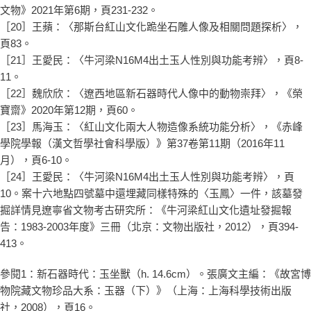
文物》2021年第6期，頁231-232。
［20］王蘋：〈那斯台紅山文化跪坐石雕人像及相關問題探析〉，
頁83。
［21］王愛民：〈牛河梁N16M4出土玉人性別與功能考辨〉，頁8-
11。
［22］魏欣欣：〈遼西地區新石器時代人像中的動物崇拜〉，《榮
寶齋》2020年第12期，頁60。
［23］馬海玉：〈紅山文化兩大人物造像系統功能分析〉，《赤峰
學院學報（漢文哲學社會科學版）》第37卷第11期（2016年11
月），頁6-10。
［24］王愛民：〈牛河梁N16M4出土玉人性別與功能考辨〉，頁
10。案十六地點四號墓中還埋藏同樣特殊的〈玉鳳〉一件，該墓發
掘詳情見遼寧省文物考古研究所：《牛河梁紅山文化遺址發掘報
告：1983-2003年度》三冊（北京：文物出版社，2012），頁394-
413。
參閱1：新石器時代：玉坐獸（h. 14.6cm）。張廣文主編：《故宮博
物院藏文物珍品大系：玉器（下）》（上海：上海科學技術出版
社，2008），頁16。