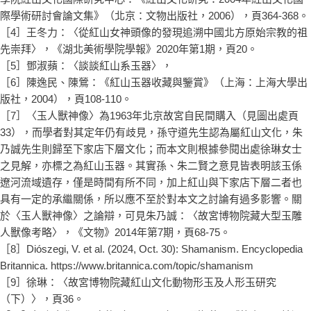
際學術研討會論文集》（北京：文物出版社，2006），頁364-368。
［4］王冬力：〈從紅山女神頭像的發現追溯中國北方原始宗教的祖
先崇拜〉，《湖北美術學院學報》2020年第1期，頁20。
［5］鄧淑蘋：〈談談紅山系玉器〉，
［6］陳逸民、陳鶯：《紅山玉器收藏與鑒賞》（上海：上海大學出
版社，2004），頁108-110。
［7］〈玉人獸神像〉為1963年北京故宮自民間購入（見圖出處頁
33），而學者對其定年仍有歧見，孫守道先生認為屬紅山文化，朱
乃誠先生則歸至下家店下層文化；而本文則根據參閱出處徐琳女士
之見解，亦標之為紅山玉器。其實孫、朱二賢之意見皆表明該玉係
遼河流域遺存，僅是時間有所不同，加上紅山與下家店下層二者也
具有一定的承繼關係，所以應不至於對本文之討論有過多影響。關
於〈玉人獸神像〉之論辯，可見朱乃誠：〈故宮博物院藏大型玉雕
人獸像考略〉，《文物》2014年第7期，頁68-75。
［8］Diószegi, V. et al. (2024, Oct. 30): Shamanism. Encyclopedia
Britannica. https://www.britannica.com/topic/shamanism
［9］徐琳：〈故宮博物院藏紅山文化動物形玉及人形玉研究
（下）〉，頁36。