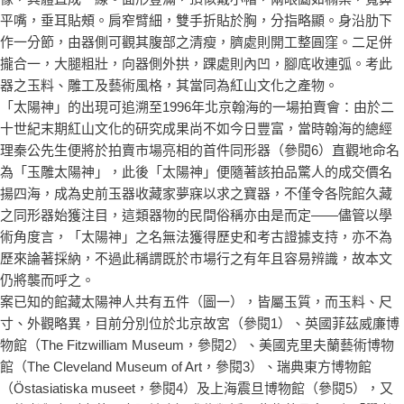
平嘴，垂耳貼頰。肩窄臂細，雙手折貼於胸，分指略顯。身沿肋下
作一分節，由器側可觀其腹部之清瘦，臍處則開工整圓窪。二足併
攏合一，大腿粗壯，向器側外拱，踝處則內凹，腳底收連弧。考此
器之玉料、雕工及藝術風格，其當同為紅山文化之產物。
「太陽神」的出現可追溯至1996年北京翰海的一場拍賣會：由於二
十世紀末期紅山文化的研究成果尚不如今日豐富，當時翰海的總經
理秦公先生便將於拍賣市場亮相的首件同形器（參閱6）直觀地命名
為「玉雕太陽神」，此後「太陽神」便隨著該拍品驚人的成交價名
揚四海，成為史前玉器收藏家夢寐以求之寶器，不僅令各院館久藏
之同形器始獲注目，這類器物的民間俗稱亦由是而定——儘管以學
術角度言，「太陽神」之名無法獲得歷史和考古證據支持，亦不為
歷來論著採納，不過此稱謂既於市場行之有年且容易辨識，故本文
仍將襲而呼之。
案已知的館藏太陽神人共有五件（圖一），皆屬玉質，而玉料、尺
寸、外觀略異，目前分別位於北京故宮（參閱1）、英國菲茲威廉博
物館（The Fitzwilliam Museum，參閱2）、美國克里夫蘭藝術博物
館（The Cleveland Museum of Art，參閱3）、瑞典東方博物館
（Östasiatiska museet，參閱4）及上海震旦博物館（參閱5），又