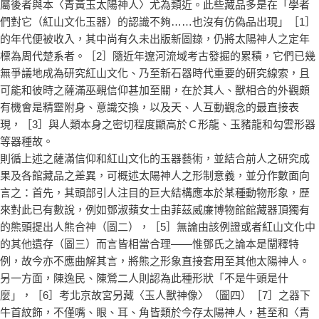
屬後者與本〈青黃玉太陽神人〉尤為類近。此些藏品多是在「學者
們對它（紅山文化玉器）的認識不夠……也沒有仿偽品出現」［1］
的年代便被收入，其中尚有久未出版新圖錄，仍將太陽神人之定年
標為周代楚系者。［2］隨近年遼河流域考古發掘的累積，它們已幾
無爭議地成為研究紅山文化、乃至新石器時代重要的研究線索，且
可能和彼時之薩滿巫覡信仰甚加至關，在於其人、獸相合的外觀頗
有機會是精靈附身、意識交換，以及天、人互動觀念的最直接表
現，［3］與人類本身之密切程度顯高於Ｃ形龍、玉豬龍和勾雲形器
等器種故。
則循上述之薩滿信仰和紅山文化的玉器藝術，並結合前人之研究成
果及各館藏品之差異，可概述太陽神人之形制意義，並分作數面向
言之：首先，其頭部引人注目的巨大結構應本於某種動物形象，歷
來對此已有數說，例如鄧淑蘋女士由菲茲威廉博物館館藏器頂獨有
的熊頭提出人熊合神（圖二），［5］無論由該例證或者紅山文化中
的其他遺存（圖三）而言皆相當合理——惟鄧氏之論本是闡釋特
例，故今亦不應曲解其言，將熊之形象直接套用至其他太陽神人。
另一方面，陳逸民、陳鶯二人則認為此種形狀「不是牛頭是什
麼」，［6］考北京故宮另藏〈玉人獸神像〉（圖四）［7］之器下
牛首紋飾，不僅嘴、眼、耳、角皆類於今存太陽神人，甚至和〈青