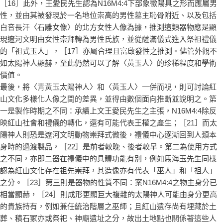
［16］此外，王愛民先生認為N16M4:4下部象徵陽具之形而應屬男
性，並由其被發現於一名地位崇高的男性墓主恥骨附近、以及包括
白音長汗〈石雕女像〉的北方女性人像為據，推測這類器物應是顯
現遼河文明由女性崇拜轉為男性氏族，並從薩滿儀式進入祭祖禮儀
的「祖式玉人」，［17］亦屬合理且富啟發性之推測。儘管外觀不
如太陽神人顯赫，至此仍然可以了解〈黃玉人〉的珍稀程度和學術
價值。
最後，將〈青黃玉太陽神人〉和〈黃玉人〉一併而視，則可討論紅
山文化多樣化人像之間的差異，並得由數個面向推斷並說明之。第
一是製作時期之不同：承續上文王愛民先生之主張，N16M4:4除反
映紅山社會和禮儀的轉化，還有可能代表王權之產生；［21］而太
陽神人則恐是遼河文明動物崇拜式微後，禮儀中心逐漸回到人類本
身時的過渡製品，［22］是前者較晚、後者較早。第二為使用方式
之不同，亦即二器在禮儀中的具體功能有別，例如馬海玉先生同樣
認為紅山文化存在祖先崇拜，其造像亦有代表「巫人」和「祖人」
之分。［23］第三則是器物的性質不同：案N16M4:4之物主身分已
相當顯赫，［24］則成形更顯巨大複雜的太陽神人可能由身分更高
的貴族持有，例如兼任統治階層之巫師；且紅山遺存尚有埋藏於土
葬、積石冢亦或祭祀、神廟遺址之分，故出土地點也關係著這些人