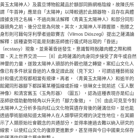
黃玉太陽神人〉及震旦博物館藏品於額部同飾網格陰線，故陳氏所
謂「牛首神」應是自「太陽神」以降較適於此類器物、且存在具體
證據支持之名稱，不過尚無法解釋〈青黃玉太陽神人〉和部分同形
器頭角之前、後分岔是為何故。其次，太陽神人半蹲握膝、抱膝之
身形則可藉匈牙利學者迪歐賽吉（Vilmos Diószegi）提出之薩滿論
解釋：該種姿勢可能是刻劃巫師進行儀式時出現的「昏迷」
（ecstasy）現象，並乘著昏迷發生，意識暫時脫離肉體之際和精
靈、天上世界交流——［8］此時薩滿的肉身同步接受了奔牛或自然
神靈的力量，遂致太陽神人頭部的外觀也隨之轉變。案紅山文化人
像已有多件狀呈昏迷的人像足證此說（見下文），可謂這種藝術設
計和儀式流程都相當有規律。再者，〈青黃玉太陽神人〉和逾半的
館藏同形器腳下都踩著某種弧線或折線，徐琳女士就前述〈玉人獸
神像〉和清宮舊玉〈玉角形器〉（圖五），認為這種表現亦是紅山
巫師欲借助動物犄角以升天的「腳力象徵」。［9］由此可見至今對
太陽神人之分析多指向紅山文化物質遺存背後的薩滿信仰，並也能
透過學術脈絡知道太陽神人在人類學研究裡的決定性地位，在其顯
示了人類原始社會觀念的共通部分，並得串連過去難以納入研究的
線索，以使紅山文化的復原更進數步，甚至得與今日中國東北保存
的薩滿信仰建立歷史聯繫。