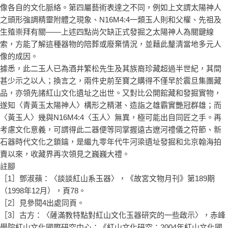
像各自的文化脈絡。第四屬藝術表達之不同，例如上文謂太陽神人
之頭形強調精靈附體之現象、N16M4:4一類玉人則和父權、先祖及
生殖崇拜有關——上述四點尚欠缺正式發掘之太陽神人為關鍵線
索，方能了解這種器物的陪葬或廢棄情況，並藉此釐清當地多元人
像的成因。
據悉，此二玉人已為酒井繁松先生及其族裔珍藏超過半世紀，其間
甚少示之以人；換言之，兩件史前至寶之購得不僅早於震旦集團藏
品，亦領先諸紅山文化遺址之出世。又對比公開館藏和發掘實物，
遂知〈青黃玉太陽神人〉構形之精湛、造詣之雄霸實艷冠群雄；而
〈黃玉人〉幾與N16M4:4〈玉人〉無異，極可能出自同匠之手。再
考慮文化意義，可謂得此二器便等同掌握遠古遼河禮儀之符節、新
石器時代文化之鎖鑰，是繼九零年代牛河梁遺址發掘和北京翰海拍
賣以來，收藏界再次領見之巍巍大禮。
註腳
［1］鄧淑蘋：〈談談紅山系玉器〉，《故宮文物月刊》第189期
（1998年12月），頁78。
［2］見參閱4出處同頁。
［3］古方：〈薩滿教特點對紅山文化玉器研究的一些啟示〉，赤峰
學院紅山文化國際研究中心：《紅山文化研究：2004年紅山文化國