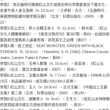
參閱2：新石器時代晚期紅山文化或歷史時代早期夏家店下層文化：
坐姿牛首人身玉垂飾（h. 13.2cm）。江伊莉、古方：《玉器時代：
美國博物館藏中國早期玉器》（北京：科學出版社，2009），頁
23。
參閱3.紅山文化：熊人合體玉坐人（h. 12.2cm）。郭大順：〈紅山
文化人體雕像解析〉，《故宮文物月刊》第387期，頁83。此組四視
圖為郭氏蒐集前人論著而得，詳見其文之註釋（頁87）。
參閱4.周，前三世紀：SEAT MONSTER, GREEN WITH BLACK
STREAKS（h. 10.5cm）。Hansford, S. H. (1962). Chinese Carved
Jades. London: Faber & Faber，頁66。
參閱5.紅山文化：玉神人獸像（h. 15.5cm）。吳棠海：《紅山玉
器》（台北：震旦文教基金會，2007），頁86。
參閱6.紅山文化：玉雕太陽神（h. 7.7cm）。北京翰海，1996年11月
15日，拍品編號943，成交價2,420,000人民幣。
參閱7.紅山文化：玉人（h. 18.5cm）。古方主編：《中國出土玉器
全集》第二卷（北京：科學出版社，2005），頁109。
參閱8.紅山文化：圓雕骨人（h. 9cm）。王冬力：〈從紅山女神頭像
的發現追溯中國北方原始宗教的祖先崇拜〉，頁20。