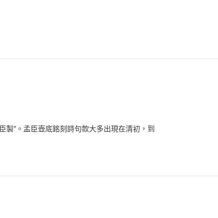
臣製”。孟臣壺底銘刻詩句款大多出現在清初，到