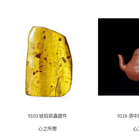
9103 琥珀昆蟲擺件
9116 清
心之所嚮
心