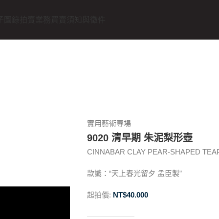
子圖錄
拍賣業務
買賣須知與徵件
實用藝術專場
9020 清早期 朱泥梨形壺
CINNABAR CLAY PEAR-SHAPED TEAPO
款識：“天上春光留夕 孟臣製”
起拍價:
NT$
40.000