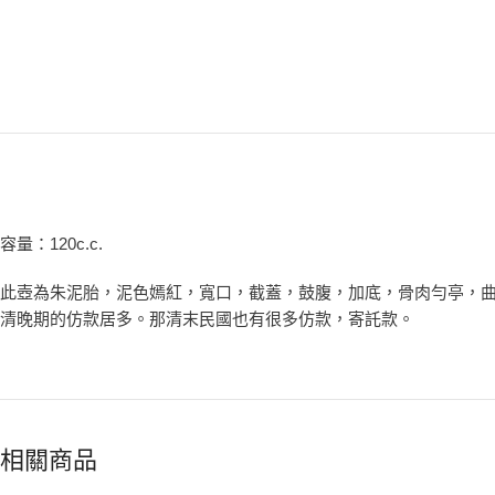
容量：120c.c.
此壺為朱泥胎，泥色嫣紅，寬口，截蓋，鼓腹，加底，骨肉勻亭，曲
清晚期的仿款居多。那清末民國也有很多仿款，寄託款。
相關商品