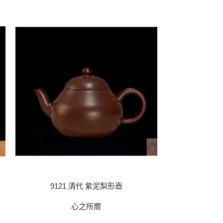
9121 清代 紫泥梨形壺
9122
心之所嚮