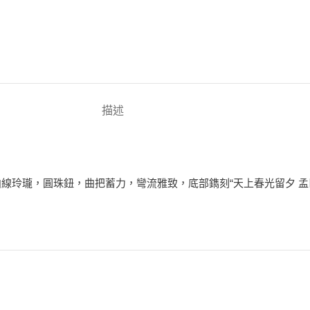
描述
線玲瓏，圓珠鈕，曲把蓄力，彎流雅致，底部鐫刻“天上春光留夕 孟