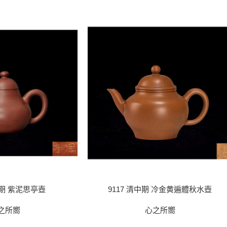
中期 紫泥思亭壺
9117 清中期 冷金黄遍體秋水壺
之所嚮
心之所嚮