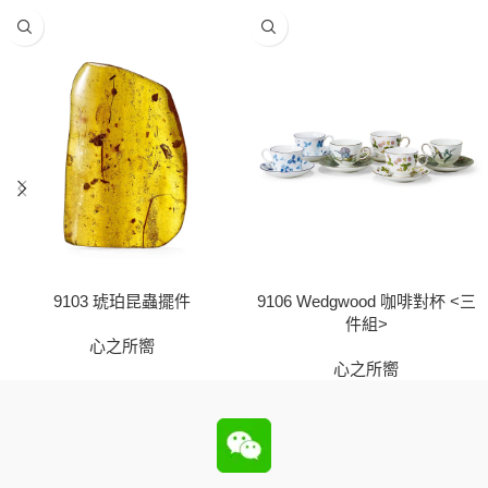
9103 琥珀昆蟲擺件
9106 Wedgwood 咖啡對杯 <三
件組>
心之所嚮
心之所嚮