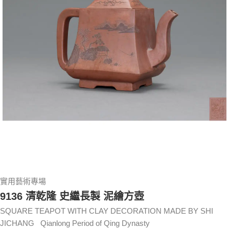
實用藝術專場
9136 清乾隆 史繼長製 泥繪方壺
SQUARE TEAPOT WITH CLAY DECORATION MADE BY SHI
JICHANG Qianlong Period of Qing Dynasty