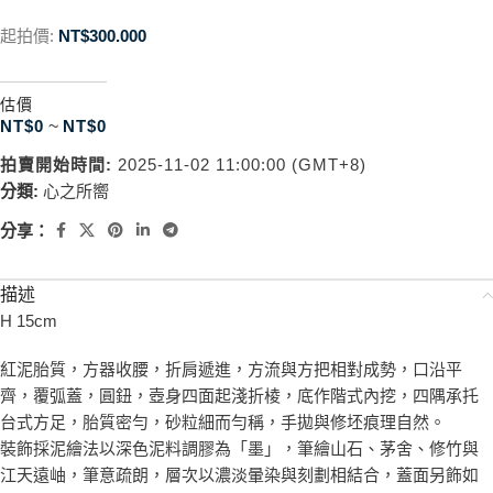
起拍價:
NT$
300.000
估價
NT$
0
~
NT$
0
拍賣開始時間:
2025-11-02 11:00:00 (GMT+8)
分類:
心之所嚮
分享：
描述
H 15cm
紅泥胎質，方器收腰，折肩遞進，方流與方把相對成勢，口沿平
齊，覆弧蓋，圓鈕，壺身四面起淺折棱，底作階式內挖，四隅承托
台式方足，胎質密勻，砂粒細而勻稱，手拋與修坯痕理自然。
裝飾採泥繪法以深色泥料調膠為「墨」，筆繪山石、茅舍、修竹與
江天遠岫，筆意疏朗，層次以濃淡暈染與刻劃相結合，蓋面另飾如