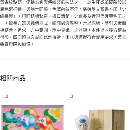
意雲紋點題，泥繪為宜興傳統裝飾技法之一，於生坯或革硬階段以
異色泥描繪，與胎土同燒，色澤內斂不浮。底鈐陰文篆書方印「史
繼長製」，印面結構緊密，邊口清楚，史繼長為近現代宜興名工之
一，擅長方器與幾何器式，線面過渡嚴整，常以泥繪、陰刻與素面
相結合，追求「方中寓圓、剛中見婉」之器韻。本件以收腰方樽為
母形，四面留白與畫面比例得當，出水與持握符合實用要求，兼具
觀賞與陳設價值。
相關商品