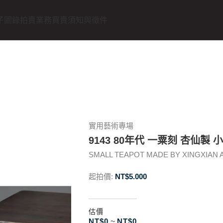
子圖錄
拍賣業務
買賣須知與徵件
實用藝術專場
9143 80年代 一粟刻 杏仙製 
SMALL TEAPOT MADE BY XINGXIAN A
起拍價:
NT$
5.000
估價
NT$
0
~
NT$
0