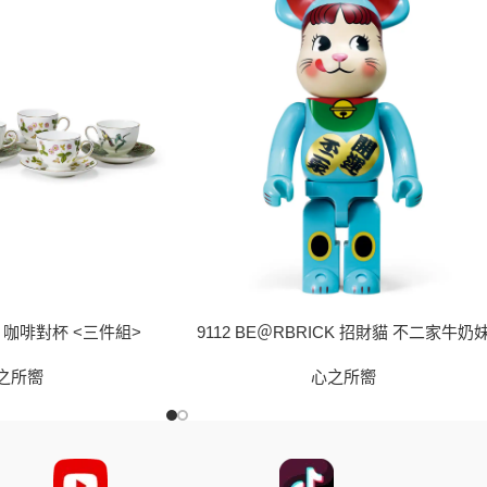
ood 咖啡對杯 <三件組>
9112 BE＠RBRICK 招財貓 不二家牛奶
之所嚮
心之所嚮