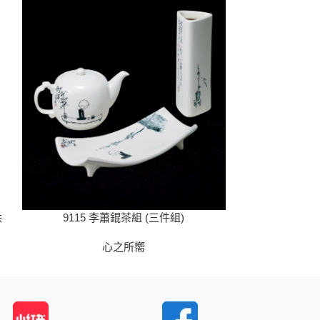
9115 李蕭錕茶組 (三件組)
妹
9117 
心之所嚮