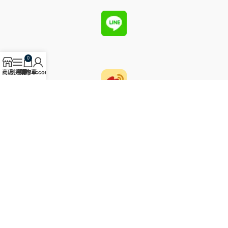
0
商店
側邊欄
購物車
My account
圓國際藝術有限公司為2023年12月於台北創立的藝術品拍賣公司，
主要經手中國古代玉器及其他東亞歷史物件。
台北市大安區建國南路一段286巷31號1樓
電話: (02) 2784-0688
傳真: (02) 2784-8088
Email: service@yuan-auction.com