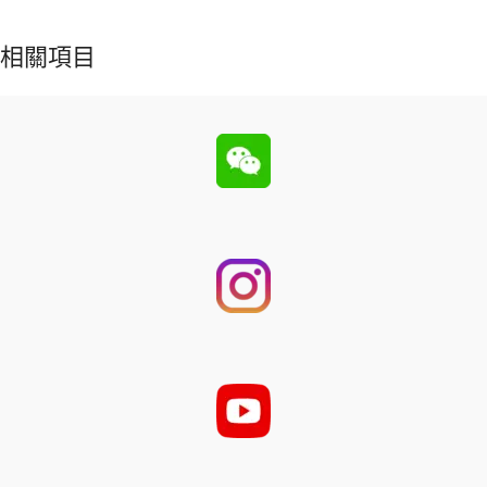
相關項目
Suspendisse quam at vestibulum
Kitchen