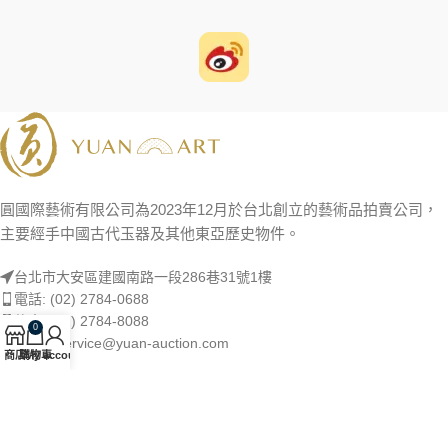
圓國際藝術有限公司為2023年12月於台北創立的藝術品拍賣公司，
主要經手中國古代玉器及其他東亞歷史物件。
台北市大安區建國南路一段286巷31號1樓
電話: (02) 2784-0688
傳真: (02) 2784-8088
0
Email: service@yuan-auction.com
商店
購物車
My account
精選專題
精選項目