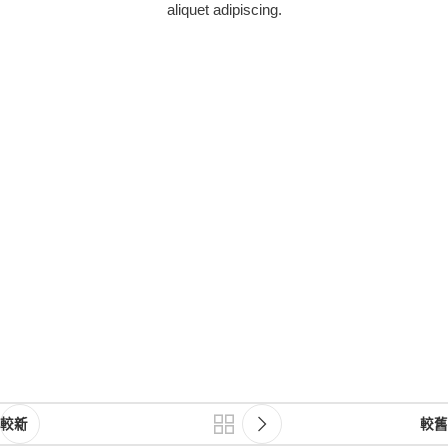
aliquet adipiscing.
較新
較舊