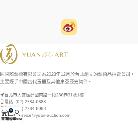
圓國際藝術有限公司為2023年12月於台北創立的藝術品拍賣公司，
主要經手中國古代玉器及其他東亞歷史物件。
台北市大安區建國南路一段286巷31號1樓
電話: (02) 2784-0688
傳真: (02) 2784-8088
0
Email: service@yuan-auction.com
商店
購物車
My account
精選專題