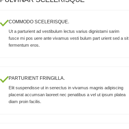
COMMODO SCELERISQUE.
Ut a parturient ad vestibulum lectus varius dignistami sarim
fusce mi pos uere ante vivamus vesti bulum part urient sed a sit
fermentum eros.
PARTURIENT FRINGILLA.
Elit suspendisse ut in senectus in vivamus magnis adipiscing
placerat accumsan laoreet nec penatibus a vel ut ipsum platea
diam proin facilis.