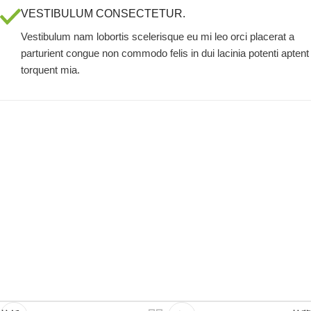
VESTIBULUM CONSECTETUR.
Vestibulum nam lobortis scelerisque eu mi leo orci placerat a
parturient congue non commodo felis in dui lacinia potenti aptent
torquent mia.