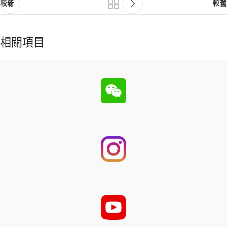
較新
較舊
相關項目
Et vestibulum quis a suspendisse
Decor