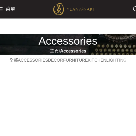
菜單
Accessories
主頁
Accessories
全部
ACCESSORIES
DECOR
FURNITURE
KITCHEN
LIGHTING
Imperdiet mauris a nontin
Potenti parturient parturie
Accessories
Accessories