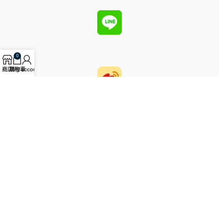
0
商店
購物車
My account
圓國際藝術有限公司為2023年12月於台北創立的藝術品拍賣公司，
主要經手中國古代玉器及其他東亞歷史物件。
台北市大安區建國南路一段286巷31號1樓
電話: (02) 2784-0688
傳真: (02) 2784-8088
Email: service@yuan-auction.com