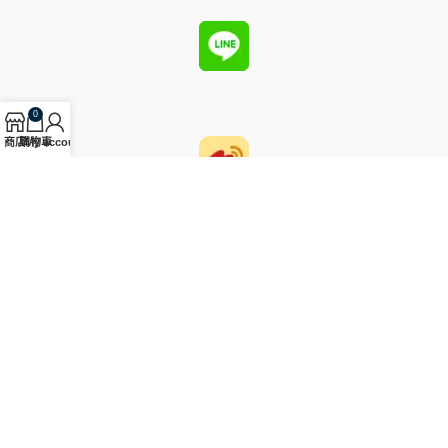
0
商店
購物車
My account
圓國際藝術有限公司為2023年12月於台北創立的藝術品拍賣公司，
主要經手中國古代玉器及其他東亞歷史物件。
台北市大安區建國南路一段286巷31號1樓
電話: (02) 2784-0688
傳真: (02) 2784-8088
Email: service@yuan-auction.com