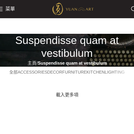
菜單
Suspendisse quam at
vestibulum
主頁
Suspendisse quam at vestibulum
全部
ACCESSORIES
DECOR
FURNITURE
KITCHEN
LIGHTING
載入更多項
Suspendisse quam at vestibulum
Netus eu mollis hac dignis
Kitchen
Et vestibulum quis a suspendisse
Furniture
Imperdiet mauris a nontin
Decor
Venenatis nam phasellus
Accessories
Leo uteu ullamcorper
Lighting
Kitchen